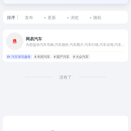
排序
发布
更新
浏览
随机
标
网易汽车
签
为您提供汽车导购,汽车报价,汽车图片,汽车行情,汽车试驾,汽车评测,是服务于购车人群的汽车资讯门户
为
汽车资讯服务
# 丰田汽车
# 国产汽车
# 大众汽车
汽
车
没有了
行
业
资
讯