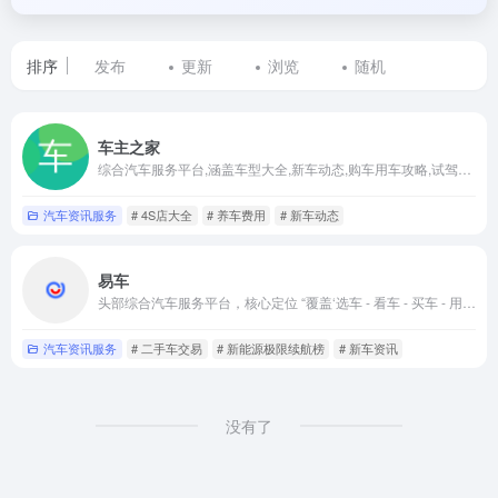
排序
发布
更新
浏览
随机
标
车主之家
签
综合汽车服务平台,涵盖车型大全,新车动态,购车用车攻略,试驾评测与报价团购,适配购车者与车主
为
汽车资讯服务
# 4S店大全
# 养车费用
# 新车动态
汽
易车
车
头部综合汽车服务平台，核心定位 “覆盖‘选车 - 看车 - 买车 - 用车 - 养车’全周期的汽车决策与服务枢纽”
新
汽车资讯服务
# 二手车交易
# 新能源极限续航榜
# 新车资讯
闻
的
没有了
网