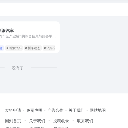
新浪汽车
“汽车全产业链” 的综合信息与服务平台，核心定位 “权威汽车媒体 + 用户决策助手 + 行业服务枢纽”
务
# 新浪汽车
# 新车动态
# 汽车专业评测
没有了
友链申请
免责声明
广告合作
关于我们
网站地图
回到首页
关于我们
投稿收录
联系我们