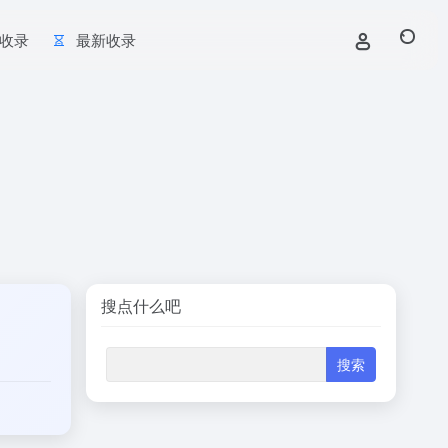
收录
最新收录
搜点什么吧
。