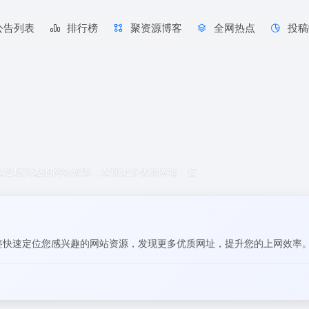
公告列表
排行榜
聚资源博客
全网热点
投稿
定位您感兴趣的网站资源，发现更多优质网址，提
标签快速定位您感兴趣的网站资源，发现更多优质网址，提升您的上网效率