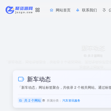
网站首页
联系我们
新车动态
共 2 篇网址
「新车动态」网址标签聚合，共收录 2 个相关网站。通过标签快速
升您的上网效率。
新车动态
「新车动态」网址标签聚合，共收录 2 个相关网站。通过
共 2 个网站
所属分类：
汽车资讯服务