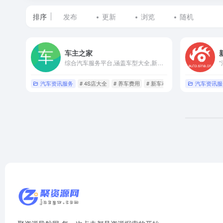
排序
发布
更新
浏览
随机
标
车主之家
签
综合汽车服务平台,涵盖车型大全,新车动态,购车用车攻略,试驾评测与报价团购,适配购车者与车主
为
汽车资讯服务
# 4S店大全
# 养车费用
# 新车动态
汽车资讯服
新
车
动
态
的
网
站