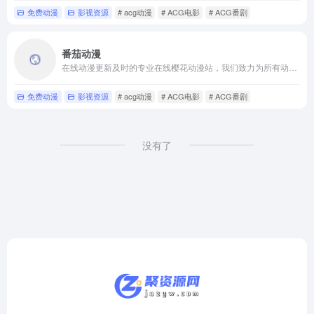
免费动漫
影视资源
# acg动漫
# ACG电影
# ACG番剧
番茄动漫
在线动漫更新及时的专业在线樱花动漫站，我们致力为所有动漫迷们提供最好看的动漫
免费动漫
影视资源
# acg动漫
# ACG电影
# ACG番剧
没有了