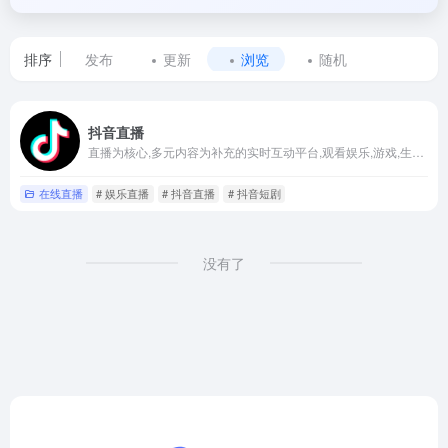
排序
发布
更新
浏览
随机
标
抖音直播
签
直播为核心,多元内容为补充的实时互动平台,观看娱乐,游戏,生活,文化等多品类直播
为
在线直播
# 娱乐直播
# 抖音直播
# 抖音短剧
抖
音
没有了
直
播
的
网