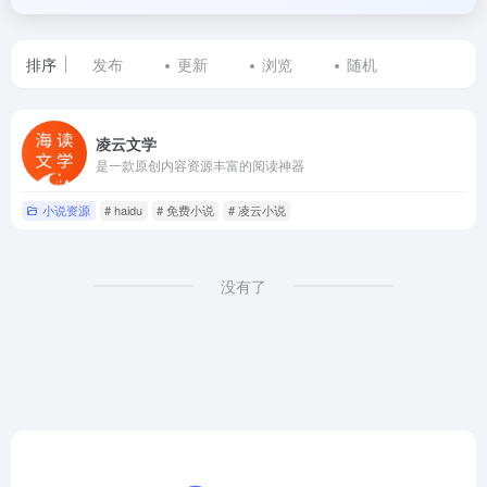
排序
发布
更新
浏览
随机
标
凌云文学
签
是一款原创内容资源丰富的阅读神器
为
小说资源
# haidu
# 免费小说
# 凌云小说
凌
云
没有了
小
说
的
网