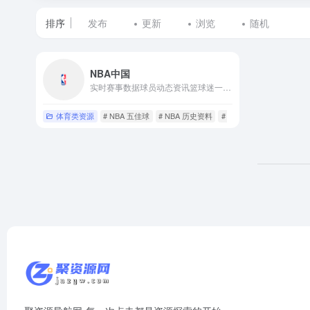
排序
发布
更新
浏览
随机
标
NBA中国
签
实时赛事数据球员动态资讯篮球迷一站式权威服务平台
为
体育类资源
# NBA 五佳球
# NBA 历史资料
# NBA 季后赛
NBA
季
后
赛
的
网
站