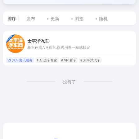
排序
发布
更新
浏览
随机
标
太平洋汽车
签
新车评测,VR看车,选买用养一站式搞定
为
汽车资讯服务
# AI 选车专家
# VR 看车
# 太平洋汽车
太
平
没有了
洋
汽
车
的