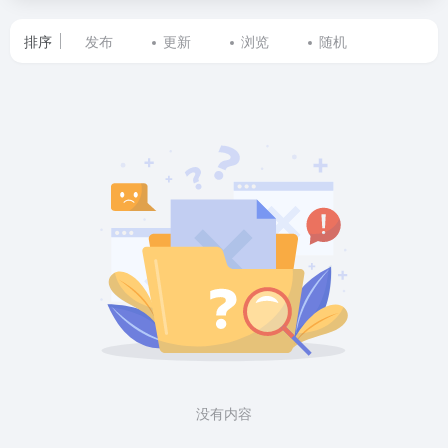
排序
发布
更新
浏览
随机
标
签
为
QMC0
批
量
在
线
转
没有内容
换