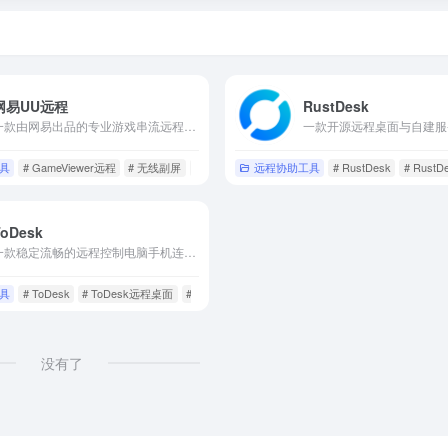
网易UU远程
RustDesk
一款由网易出品的专业游戏串流远程控制软件,支持手机,平板,电脑,Mac,掌机远程控制电脑,不仅能满足你远程办公,超低延迟
公
具
# GameViewer远程
# 无线副屏
# 游戏串流
远程协助工具
# RustDesk
# Rust
ToDesk
一款稳定流畅的远程控制电脑手机连接软件,可远程桌面办公,远程协助运维.采用端对端加密,让每一次远程访问都安全可靠
具
# ToDesk
# ToDesk远程桌面
# 医疗健康
没有了