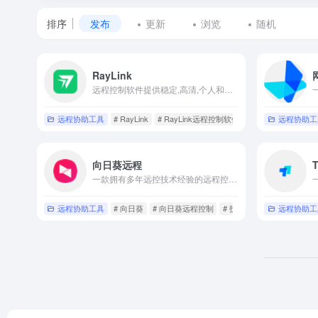
排序
发布
更新
浏览
随机
标
RayLink
签
远程控制软件提供稳定,高清,个人和企业远程办公,远程协助,远程控制电脑手机,远程桌面连接,远程运维,远程游戏,远程教育等
为
远程协助工具
# RayLink
# RayLink远程控制软件
# 个人和企业远程办
远程协助工
远
向日葵远程
程
一款拥有多年远控技术经验的远程控制软件,可远程控制手机,远程桌面连接,远程开机,远程管理等,并深入各行各业提供企业远程办公,企业IT运维
控
远程协助工具
# 向日葵
# 向日葵远程控制
# 技术支持
远程协助工
制
的
网
站