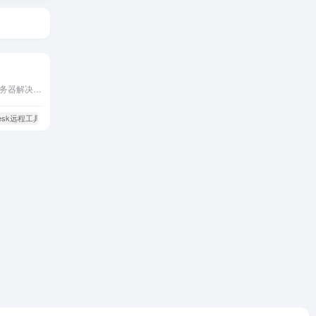
一款开源远程桌面与自建服务器解决方案
Desk远程工具
# 多平台支持