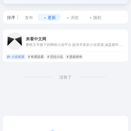
排序
发布
更新
浏览
随机
标
来看中文网
签
磨铁文学旗下的网络小说平台,提供丰富的小说资源,涵盖都市爽文,热血玄幻,悬疑猎奇,奇遇逆袭等多种类型
为
小说资源
# 奇遇逆袭
# 完结小说
# 悬疑猎奇
热
血
没有了
玄
幻
的
网