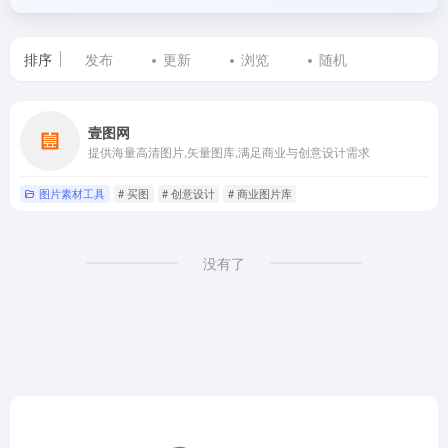
排序
发布
更新
浏览
随机
标
壹图网
签
提供海量高清图片,矢量图库,满足商业与创意设计需求
为
图片素材工具
# 买图
# 创意设计
# 商业图片库
商
业
没有了
图
片
库
的