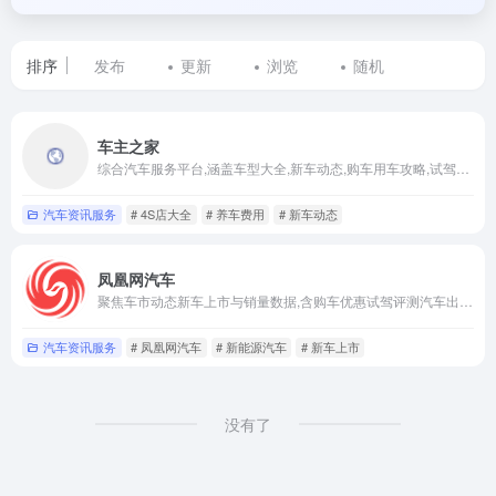
排序
发布
更新
浏览
随机
标
车主之家
签
综合汽车服务平台,涵盖车型大全,新车动态,购车用车攻略,试驾评测与报价团购,适配购车者与车主
为
汽车资讯服务
# 4S店大全
# 养车费用
# 新车动态
试
凤凰网汽车
驾
聚焦车市动态新车上市与销量数据,含购车优惠试驾评测汽车出海,覆盖新能源与燃油车,适配购车者行业关注者.是综合汽车资讯平台
评
汽车资讯服务
# 凤凰网汽车
# 新能源汽车
# 新车上市
测
的
没有了
网