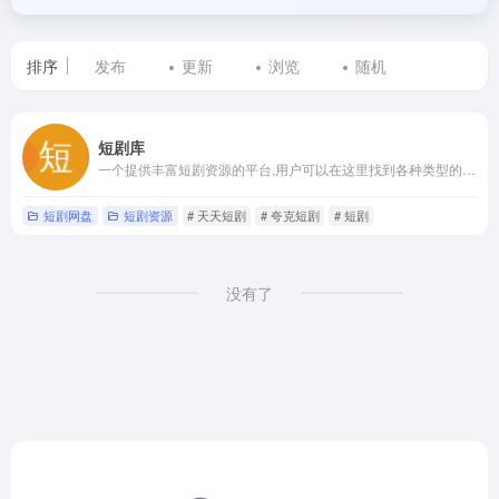
排序
发布
更新
浏览
随机
标
短剧库
签
一个提供丰富短剧资源的平台,用户可以在这里找到各种类型的短剧
为
短剧网盘
短剧资源
# 天天短剧
# 夸克短剧
# 短剧
天
天
没有了
短
剧
的
网