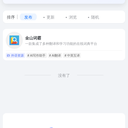
排序
发布
更新
浏览
随机
标
金山词霸
签
一款集成了多种翻译和学习功能的在线词典平台
为
外语资源
# AI写作助手
# AI翻译
# 中英互译
写
作
没有了
校
对
的
网