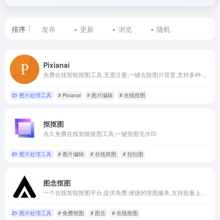
排序
发布
更新
浏览
随机
标
Pixianai
签
免费在线智能抠图工具,无需注册,一键去除图片背景,支持多种格式
为
图片处理工具
# Pixianai
# 图片编辑
# 在线抠图
在
抠抠图
线
永久免费在线智能抠图工具,一键抠图无水印
抠
图片处理工具
# 图片编辑
# 在线抠图
# 扣扣图
图
图念抠图
的
一个在线智能抠图平台,提供免费,便捷的抠图服务,支持批量上传和多种编辑功能,帮助用户快速完成图片处理和创意设计
网
图片处理工具
# 免费抠图
# 图念
# 在线抠图