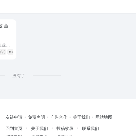
篇文章
什么是Manus？ Manus是由中国创业公司Monica推出的全球首款通用AI智能体（AI Agent），其名称源自拉丁语“Mens et Manus”（意为“手脑并用”），旨在通过自主规划与执行复...
准测试
# Manus是什么
# Monica
没有了
友链申请
免责声明
广告合作
关于我们
网站地图
回到首页
关于我们
投稿收录
联系我们