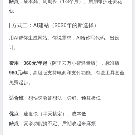
缺点
：成本高、周期长（1-3个月）、后期维护还要花
钱
方式三：AI建站（2026年的新选择）
用AI帮你生成网站。你说需求，AI给你写代码、出设
计
。
费用
：
360元/年起
（阿里云万小智轻量版），标准版
980元/年
，高级版支持电商和支付功能
。有些工具甚至
免费起步
。
适合谁
：想快速验证想法、尝鲜、预算极低
优点
：速度快（半天搞定）、成本低
缺点
：复杂功能搞不定、后期改起来麻烦