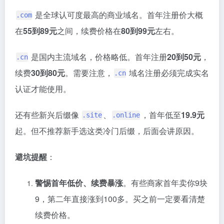
是全球认可度最高的商业域名
。首年注册价大概
.com
在
55到89元
之间，续费价格在
80到99元
左右
。
是国内主流域名，价格略低。首年注册
20到50元
，
.cn
续费
30到80元
。需要注意，
域名注册必须完成实名
.cn
认证才能使用
。
还有些新兴后缀像
、
，首年低至
19.9元
.site
.online
起
。但不推荐新手选这类冷门后缀，后面会讲原因。
避坑提醒
：
警惕首年低价、续费暴涨
。有些商家首年卖你9块
9，第二年直接涨到100多
。买之前一定要看清楚
续费价格。