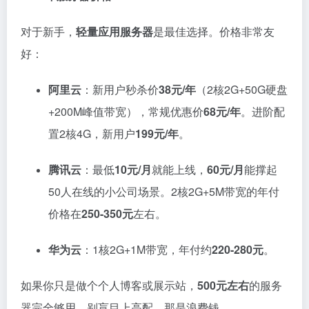
对于新手，
轻量应用服务器
是最佳选择
。价格非常友
好：
阿里云
：新用户秒杀价
38元/年
（2核2G+50G硬盘
+200M峰值带宽），常规优惠价
68元/年
。进阶配
置2核4G，新用户
199元/年
。
腾讯云
：最低
10元/月
就能上线，
60元/月
能撑起
50人在线的小公司场景
。2核2G+5M带宽的年付
价格在
250-350元
左右
。
华为云
：1核2G+1M带宽，年付约
220-280元
。
如果你只是做个个人博客或展示站，
500元左右
的服务
器完全够用
。别盲目上高配，那是浪费钱。