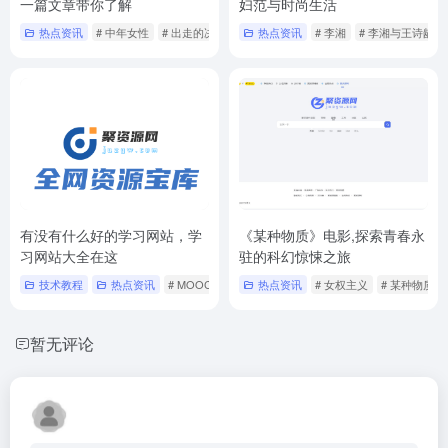
一篇文章带你了解
妇范与时尚生活
热点资讯
# 中年女性
# 出走的决心
# 勇气与力量
热点资讯
# 李湘
# 李湘与王诗龄逛
有没有什么好的学习网站，学
《某种物质》电影,探索青春永
习网站大全在这
驻的科幻惊悚之旅
技术教程
热点资讯
# MOOC
# 免费学习资源
热点资讯
# 在线教育平台
# 女权主义
# 某种物质
暂无评论