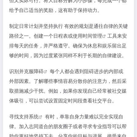
但又实际可行。将大目标分解为小步骤，每完成一个都
给予自己适当的奖励，这有助于保持动力。
制定日常计划并坚持执行 有效的规划是通往自律的关键
路径之一。创建一个日程表或使用
时间管理
工具来安
排每天的任务，并严格遵守。确保为休息和娱乐留出足
够的时间，因为过度紧张同样不利于长期的自律建设。
识别并
克服障碍
每个人都会遇到阻碍进步的内部或
外部因素。了解哪些事情容易分散你的注意力，然后采
取措施减少干扰。例如，如果你发现自己经常被社交媒
体吸引，可以尝试设置固定时间段查看社交平台。
寻找
支持系统
有时，单靠自身力量难以完全实现自
律。加入志同道合的朋友圈子或者寻求专业指导可以帮
助你更好地坚持下去。分享你的目标与进展，接受来自