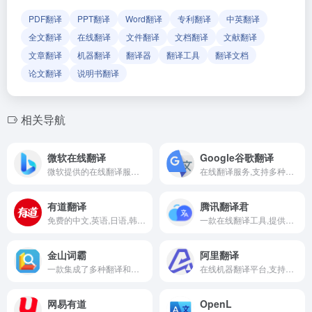
PDF翻译
PPT翻译
Word翻译
专利翻译
中英翻译
全文翻译
在线翻译
文件翻译
文档翻译
文献翻译
文章翻译
机器翻译
翻译器
翻译工具
翻译文档
论文翻译
说明书翻译
相关导航
微软在线翻译
Google谷歌翻译
微软提供的在线翻译服务,支持文本翻译,语音翻译,文档翻译等多种功能
在线翻译服务,支持多种语言的文本,文档,网页和图像翻译
有道翻译
腾讯翻译君
免费的中文,英语,日语,韩语,法语,德语,俄语,西班牙语,葡萄牙语,越南语,印尼语,意大利语,荷兰语,泰语全文翻译,网页翻译,文档翻译,PDF翻译,DOC翻译,PPT翻译,人工翻译,同传等服务
一款在线翻译工具,提供文本翻译,图片翻译,文档翻译等
金山词霸
阿里翻译
一款集成了多种翻译和学习功能的在线词典平台
在线机器翻译平台,支持文本翻译,文档翻译,语音翻译,图像翻译等多种功能,平台通过先进的AI技术,实现高效准确的翻译
网易有道
OpenL