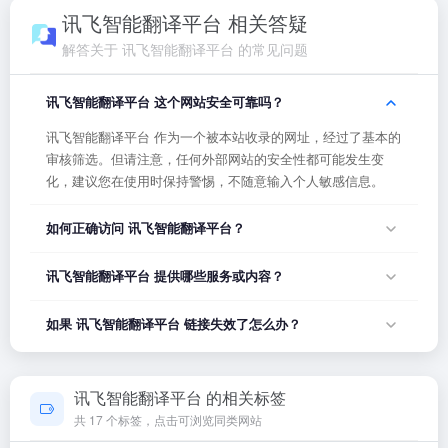
讯飞智能翻译平台 相关答疑
解答关于 讯飞智能翻译平台 的常见问题
讯飞智能翻译平台 这个网站安全可靠吗？
讯飞智能翻译平台 作为一个被本站收录的网址，经过了基本的
审核筛选。但请注意，任何外部网站的安全性都可能发生变
化，建议您在使用时保持警惕，不随意输入个人敏感信息。
如何正确访问 讯飞智能翻译平台？
您可以直接点击页面上方的「打开网站」按钮访问 讯飞智能翻
讯飞智能翻译平台 提供哪些服务或内容？
译平台，或者在浏览器地址栏输入正确的网址。如果遇到无法
访问的情况，可能是网站服务器临时维护或网络波动导致，建
讯飞智能翻译平台 的具体服务内容请以网站首页展示为准。本
如果 讯飞智能翻译平台 链接失效了怎么办？
议稍后再试。
站作为导航平台，致力于帮助用户发现和整理优质网站资源，
具体网站的内容与服务由该网站运营方负责。
如果发现链接无法打开或内容已变更，您可以使用页面上的
「反馈」功能向我们报告，我们会尽快核实并更新网址信息，
讯飞智能翻译平台 的相关标签
确保导航链接的准确性和有效性。
共 17 个标签，点击可浏览同类网站