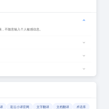
惕，不随意输入个人敏感信息。
服务器临时维护或网络波动导致，建议稍后再试。
该网站运营方负责。
确性和有效性。
译
彩云小译官网
文字翻译
文档翻译
术语库