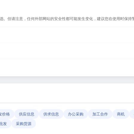
筛选。但请注意，任何外部网站的安全性都可能发生变化，建议您在使用时保持
发，或者在浏览器地址栏输入正确的网址。如果遇到无法访问的情况，可能是网
为导航平台，致力于帮助用户发现和整理优质网站资源，具体网站的内容与服务
反馈」功能向我们报告，我们会尽快核实并更新网址信息，确保导航链接的准
发价格
供应信息
供求信息
办公采购
加工合作
商机
批发
采购货源