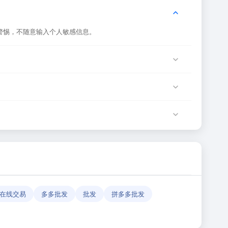
警惕，不随意输入个人敏感信息。
站服务器临时维护或网络波动导致，建议稍后再试。
由该网站运营方负责。
确性和有效性。
在线交易
多多批发
批发
拼多多批发