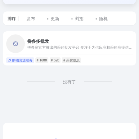
排序
发布
更新
浏览
随机
标
拼多多批发
签
拼多多官方推出的采购批发平台,专注于为供应商和采购商提供高效,便捷的批发交易服务
为
购物资源服务
# 1688
# b2b
# 买卖信息
b2b
的
没有了
网
站
列
表