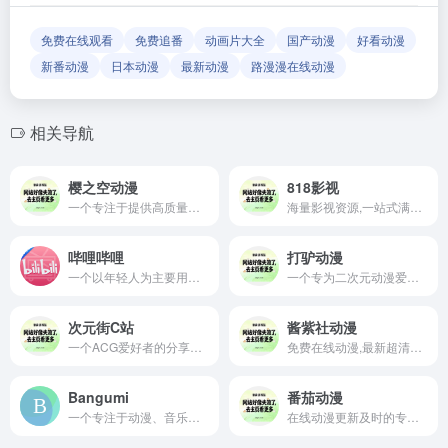
免费在线观看
免费追番
动画片大全
国产动漫
好看动漫
新番动漫
日本动漫
最新动漫
路漫漫在线动漫
相关导航
樱之空动漫
818影视
一个专注于提供高质量动漫免费在线播放的网站
海量影视资源,一站式满足您的观影需求
哔哩哔哩
打驴动漫
一个以年轻人为主要用户群体的综合性视频分享平台
一个专为二次元动漫爱好者打造的动漫观看平台
次元街C站
酱紫社动漫
一个ACG爱好者的分享平台
免费在线动漫,最新超清日番
Bangumi
番茄动漫
一个专注于动漫、音乐、游戏领域的ACGN网络也叫番组计划
在线动漫更新及时的专业在线樱花动漫站，我们致力为所有动漫迷们提供最好看的动漫