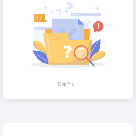
暂无评论...