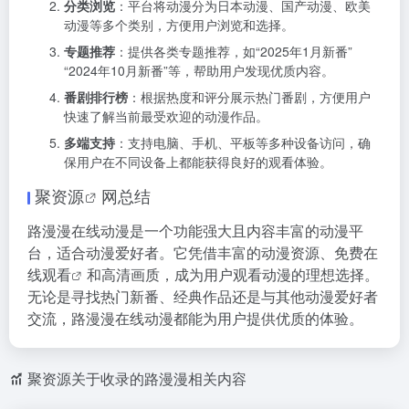
分类浏览
：平台将动漫分为日本动漫、国产动漫、欧美
动漫等多个类别，方便用户浏览和选择。
专题推荐
：提供各类专题推荐，如“2025年1月新番”
“2024年10月新番”等，帮助用户发现优质内容。
番剧排行榜
：根据热度和评分展示热门番剧，方便用户
快速了解当前最受欢迎的动漫作品。
多端支持
：支持电脑、手机、平板等多种设备访问，确
保用户在不同设备上都能获得良好的观看体验。
聚资源
网总结
路漫漫在线动漫是一个功能强大且内容丰富的动漫平
台，适合动漫爱好者。它凭借丰富的动漫资源、
免费在
线观看
和高清画质，成为用户观看动漫的理想选择。
无论是寻找热门新番、经典作品还是与其他动漫爱好者
交流，路漫漫在线动漫都能为用户提供优质的体验。
聚资源关于收录的路漫漫相关内容