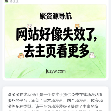
路漫漫
路漫漫在线动漫
是一个专注于提供免费在线动漫观看
服务的平台，涵盖了
日本动漫
、
国产动漫
、欧美动
漫等多种类型。该平台为动漫爱好者提供了丰富的资