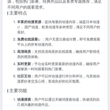
源，包括热门新番、经典作品以及各类专题推荐，满足
不同用户的观看需求。
主要特点
丰富的动漫资源
：提供海量的动漫内容，涵盖
日本动漫
、国产动漫、欧美动漫等多种类型，满足不同用户的
喜好。
免费在线观看
：用户无需注册或付费，即可免费观看
平台上的所有动漫内容。
高清画质
：支持高清画质的在线观看，确保用户获得优
质的视觉体验。
实时更新
：平台会实时更新最新的动漫内容，确保用户
能够第一时间观看到热门新番。
社区互动
：用户可以对动漫进行评分和评论，与其他动
漫爱好者交流心得，形成良好的社区氛围。
主要功能
动漫搜索
：用户可以通过关键词搜索动漫，快速找到自
己感兴趣的动漫作品。