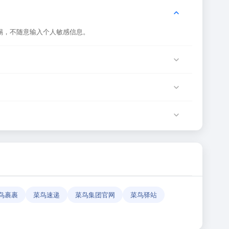
惕，不随意输入个人敏感信息。
服务器临时维护或网络波动导致，建议稍后再试。
该网站运营方负责。
确性和有效性。
鸟裹裹
菜鸟速递
菜鸟集团官网
菜鸟驿站