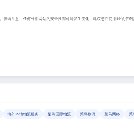
选。但请注意，任何外部网站的安全性都可能发生变化，建议您在使用时保持警
，或者在浏览器地址栏输入正确的网址。如果遇到无法访问的情况，可能是网站
导航平台，致力于帮助用户发现和整理优质网站资源，具体网站的内容与服务由
反馈」功能向我们报告，我们会尽快核实并更新网址信息，确保导航链接的准
海外本地物流服务
菜鸟国际物流
菜鸟物流
菜鸟网络
菜