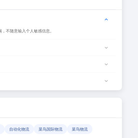
惕，不随意输入个人敏感信息。
服务器临时维护或网络波动导致，建议稍后再试。
该网站运营方负责。
确性和有效性。
自动化物流
菜鸟国际物流
菜鸟物流