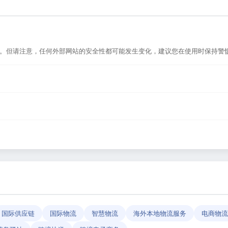
选。但请注意，任何外部网站的安全性都可能发生变化，建议您在使用时保持警
，或者在浏览器地址栏输入正确的网址。如果遇到无法访问的情况，可能是网站
导航平台，致力于帮助用户发现和整理优质网站资源，具体网站的内容与服务由
反馈」功能向我们报告，我们会尽快核实并更新网址信息，确保导航链接的准
国际供应链
国际物流
智慧物流
海外本地物流服务
电商物流