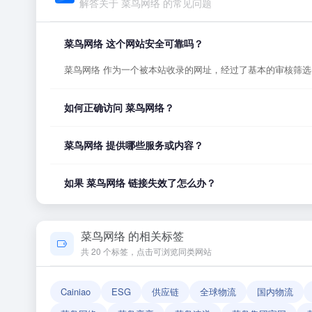
解答关于 菜鸟网络 的常见问题
菜鸟网络 这个网站安全可靠吗？
菜鸟网络 作为一个被本站收录的网址，经过了基本的审核筛
如何正确访问 菜鸟网络？
您可以直接点击页面上方的「打开网站」按钮访问 菜鸟网络
菜鸟网络 提供哪些服务或内容？
菜鸟网络 的具体服务内容请以网站首页展示为准。本站作为
如果 菜鸟网络 链接失效了怎么办？
如果发现链接无法打开或内容已变更，您可以使用页面上的「
菜鸟网络 的相关标签
共 20 个标签，点击可浏览同类网站
Cainiao
ESG
供应链
全球物流
国内物流