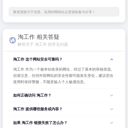
聚资源致力于优质、实用的网络站点资源收集与分享！
淘工作 相关答疑
解答关于 淘工作 的常见问题
淘工作 这个网站安全可靠吗？
淘工作 作为一个被本站收录的网址，经过了基本的审核筛选。
但请注意，任何外部网站的安全性都可能发生变化，建议您在
使用时保持警惕，不随意输入个人敏感信息。
如何正确访问 淘工作？
您可以直接点击页面上方的「打开网站」按钮访问 淘工作，或
淘工作 提供哪些服务或内容？
者在浏览器地址栏输入正确的网址。如果遇到无法访问的情
况，可能是网站服务器临时维护或网络波动导致，建议稍后再
淘工作 的具体服务内容请以网站首页展示为准。本站作为导航
如果 淘工作 链接失效了怎么办？
试。
平台，致力于帮助用户发现和整理优质网站资源，具体网站的