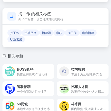
内容与服务由该网站运营方负责。
如果发现链接无法打开或内容已变更，您可以使用页面上的
「反馈」功能向我们报告，我们会尽快核实并更新网址信息，
淘工作 的相关标签
确保导航链接的准确性和有效性。
共 7 个标签，点击可浏览同类网站
找工作
招聘平台
招聘网
求职
淘工作
电商招聘
职业发展
相关导航
BOSS直聘
拉勾招聘
凭借直聘模式,个性化推荐和丰富的职位资源,成为求职者寻找工作和企业招聘人才的首选平台之一
专注于为互联网,科技,金融等行业提供专业的招聘和求职服务
智联招聘
汽车人才网
一个功能强大且专业的人力资源服务平台
汽车行业的专业人才招聘平台,助力企业与人才精准对接
58同城
斗米网
本地生活服务的便捷之选
国内聚焦 “灵活就业 + 蓝领 / 服务业招聘” 的垂直平台，核心定位 “连接求职者与企业的快速匹配枢纽