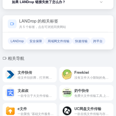
如果 LANDrop 链接失效了怎么办？
试。
航平台，致力于帮助用户发现和整理优质网站资源，具体网站
的内容与服务由该网站运营方负责。
如果发现链接无法打开或内容已变更，您可以使用页面上的
「反馈」功能向我们报告，我们会尽快核实并更新网址信息，
LANDrop 的相关标签
确保导航链接的准确性和有效性。
共 5 个标签，点击可浏览同类网站
LANDrop
安全保障
局域网文件传输
快速传输
跨平台
相关导航
文件快传
Freekiwi
传文件别折腾，打开网页就能搞定
没有文件大小限制的免费大文件传输服务工具,支持断点续传和端到端加密
文叔叔
奶牛快传
一款专注于大文件传输的在线工具,提供简单,快速,安全的文件分享服务
免费大文件传输工具,上传下载不限速,高效便捷
e文件
UC网盘文件传输
一款聚焦 “基础文件服务” 的实用在线传输工具
一款在线文件传输与存储工具