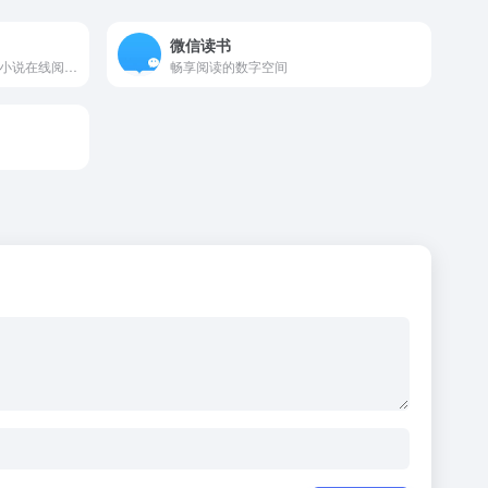
微信读书
TXT电子书全本免费下载,全本小说在线阅读,最新热门小说在线免费阅读,完整版全集TXT小说免费下载
畅享阅读的数字空间