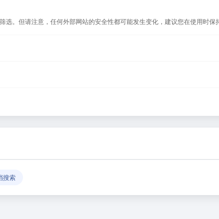
核筛选。但请注意，任何外部网站的安全性都可能发生变化，建议您在使用时保
搜索，或者在浏览器地址栏输入正确的网址。如果遇到无法访问的情况，可能是
作为导航平台，致力于帮助用户发现和整理优质网站资源，具体网站的内容与服
反馈」功能向我们报告，我们会尽快核实并更新网址信息，确保导航链接的准
档搜索