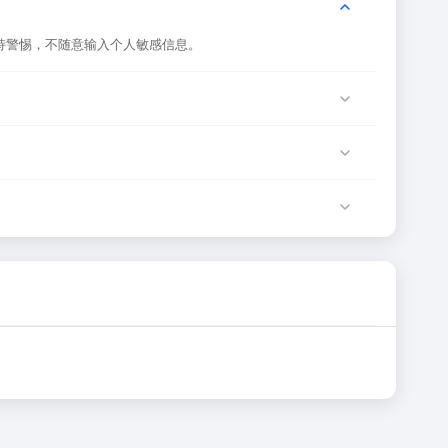
持警惕，不随意输入个人敏感信息。
网站服务器临时维护或网络波动导致，建议稍后再试。
务由该网站运营方负责。
确性和有效性。