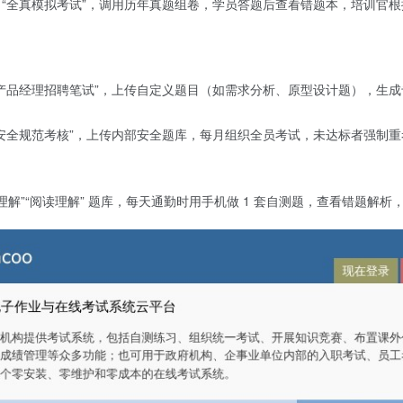
 “全真模拟考试”，调用历年真题组卷，学员答题后查看错题本，培训官根
 “产品经理招聘笔试”，上传自定义题目（如需求分析、原型设计题），生成
安全规范考核”，上传内部安全题库，每月组织全员考试，未达标者强制重考
”“阅读理解” 题库，每天通勤时用手机做 1 套自测题，查看错题解析，3