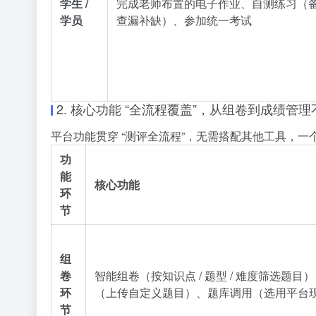
学生 /
完成老师布置的电子作业、自测练习（备考
学员
查漏补缺）、参加统一考试
2. 核心功能 “全流程覆盖”，从组卷到成绩管
平台功能贯穿 “测评全流程”，无需搭配其他工具，一个平台即
功
能
核心功能
环
节
组
卷
智能组卷（按知识点 / 题型 / 难度筛选题目
环
（上传自定义题目）、题库调用（选用平台
节