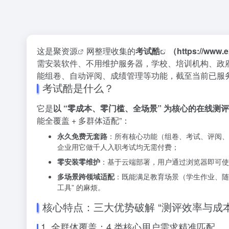
这是
聚资源
网整理收集的
考试酷
（
https://www.
需安装软件、不用维护服务器，学校、培训机构、政府
能组卷、自动评阅、成绩管理等功能，截至当前已服务超 
考试酷是什么？
它是
以 “零成本、零门槛、全场景” 为核心的在线测
能全覆盖 + 多群体适配”：
永久免费无套路
：所有核心功能（组卷、考试、评阅、成
企业用它做千人入职考试均无需付费；
零安装零维护
：基于云端部署，用户通过浏览器即可使用
多场景跨领域适配
：既能满足教育场景（学生作业、随
工具” 的麻烦。
核心特点：三大优势破解 “测评效率与成
1. 全群体覆盖：4 类核心用户需求精准匹配