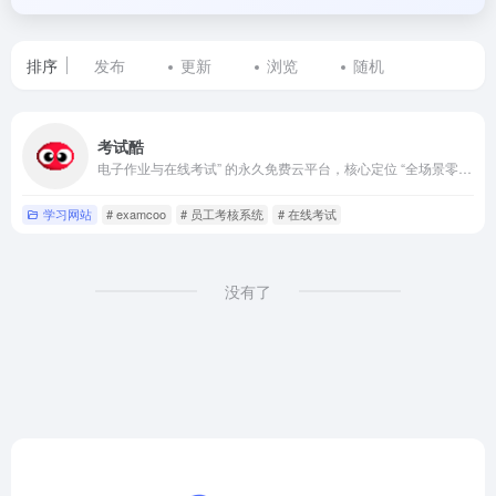
排序
发布
更新
浏览
随机
标
考试酷
签
电子作业与在线考试” 的永久免费云平台，核心定位 “全场景零门槛测评工具”
为
学习网站
# examcoo
# 员工考核系统
# 在线考试
examcoo
的
没有了
网
站
列
表