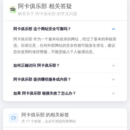
阿卡俱乐部 相关答疑
解答关于 阿卡俱乐部 的常见问题
阿卡俱乐部 这个网站安全可靠吗？
阿卡俱乐部 作为一个被本站收录的网址，经过了基本的审核筛
选。但请注意，任何外部网站的安全性都可能发生变化，建议
您在使用时保持警惕，不随意输入个人敏感信息。
如何正确访问 阿卡俱乐部？
您可以直接点击页面上方的「打开网站」按钮访问 阿卡俱乐
阿卡俱乐部 提供哪些服务或内容？
部，或者在浏览器地址栏输入正确的网址。如果遇到无法访问
的情况，可能是网站服务器临时维护或网络波动导致，建议稍
阿卡俱乐部 的具体服务内容请以网站首页展示为准。本站作为
如果 阿卡俱乐部 链接失效了怎么办？
后再试。
导航平台，致力于帮助用户发现和整理优质网站资源，具体网
站的内容与服务由该网站运营方负责。
如果发现链接无法打开或内容已变更，您可以使用页面上的
「反馈」功能向我们报告，我们会尽快核实并更新网址信息，
阿卡俱乐部 的相关标签
确保导航链接的准确性和有效性。
共 11 个标签，点击可浏览同类网站