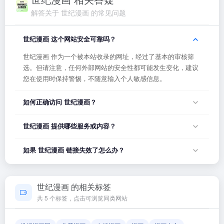
解答关于 世纪漫画 的常见问题
世纪漫画 这个网站安全可靠吗？
世纪漫画 作为一个被本站收录的网址，经过了基本的审核筛
选。但请注意，任何外部网站的安全性都可能发生变化，建议
您在使用时保持警惕，不随意输入个人敏感信息。
如何正确访问 世纪漫画？
您可以直接点击页面上方的「打开网站」按钮访问 世纪漫画，
世纪漫画 提供哪些服务或内容？
或者在浏览器地址栏输入正确的网址。如果遇到无法访问的情
况，可能是网站服务器临时维护或网络波动导致，建议稍后再
世纪漫画 的具体服务内容请以网站首页展示为准。本站作为导
如果 世纪漫画 链接失效了怎么办？
试。
航平台，致力于帮助用户发现和整理优质网站资源，具体网站
的内容与服务由该网站运营方负责。
如果发现链接无法打开或内容已变更，您可以使用页面上的
「反馈」功能向我们报告，我们会尽快核实并更新网址信息，
世纪漫画 的相关标签
确保导航链接的准确性和有效性。
共 5 个标签，点击可浏览同类网站