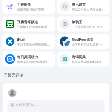
丁香医生
腾讯课堂
健康资讯与医疗咨询
腾讯公司推出的专业在线教育平台，提供各类在线课程和教育服务
豆瓣音乐频道
涂鸦王
豆瓣旗下音乐频道华语欧美日韩新碟榜单专辑评分乐评音乐爱好者交流社区
一个原创绘画平台,专注于为艺术家和插画师提供一个展示和分享作品的社区
iFixit
MedPeer论文
专注于提供免费维修指南的在线平台,帮助用户修复各种电子产品和设备
全学科真实文献支撑 一键生成万字学术综述,科研论文写作高效辅助工具
每日英语听力
海词词典
提供丰富的听力材料和练习
提供在线词典和翻译服务的平台,涵盖英汉,汉英,汉语等多种词典查询服务
暂无评论