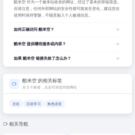
酷米空 作为一个被本站收录的网址，经过了基本的审核筛选。
但请注意，任何外部网站的安全性都可能发生变化，建议您在
使用时保持警惕，不随意输入个人敏感信息。
如何正确访问 酷米空？
您可以直接点击页面上方的「打开网站」按钮访问 酷米空，或
酷米空 提供哪些服务或内容？
者在浏览器地址栏输入正确的网址。如果遇到无法访问的情
况，可能是网站服务器临时维护或网络波动导致，建议稍后再
酷米空 的具体服务内容请以网站首页展示为准。本站作为导航
如果 酷米空 链接失效了怎么办？
试。
平台，致力于帮助用户发现和整理优质网站资源，具体网站的
内容与服务由该网站运营方负责。
如果发现链接无法打开或内容已变更，您可以使用页面上的
「反馈」功能向我们报告，我们会尽快核实并更新网址信息，
酷米空 的相关标签
确保导航链接的准确性和有效性。
共 3 个标签，点击可浏览同类网站
京吹
日语学习
角色语音
相关导航