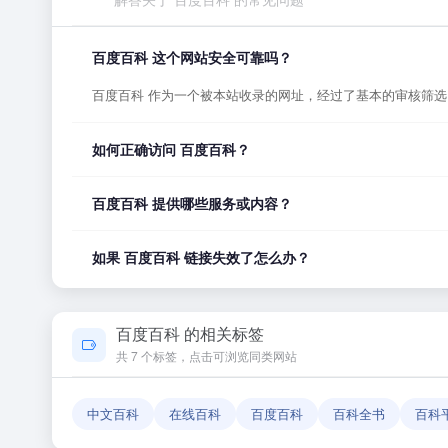
百度百科 这个网站安全可靠吗？
百度百科 作为一个被本站收录的网址，经过了基本的审核筛
如何正确访问 百度百科？
您可以直接点击页面上方的「打开网站」按钮访问 百度百科
百度百科 提供哪些服务或内容？
百度百科 的具体服务内容请以网站首页展示为准。本站作为
如果 百度百科 链接失效了怎么办？
如果发现链接无法打开或内容已变更，您可以使用页面上的「
百度百科 的相关标签
共 7 个标签，点击可浏览同类网站
中文百科
在线百科
百度百科
百科全书
百科