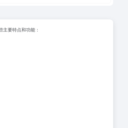
些主要特点和功能：