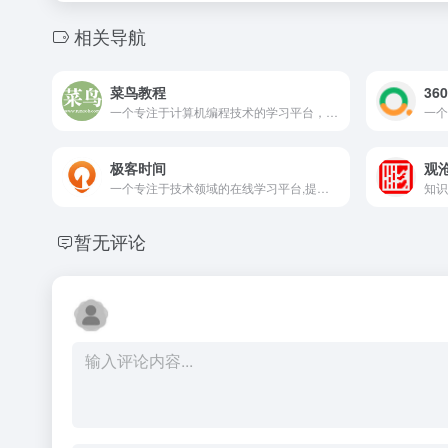
相关导航
菜鸟教程
36
一个专注于计算机编程技术的学习平台，提供包括但不限于前端技术、后端开发、数据库、移动开发等多个领域的教程和文档
一个
极客时间
观
一个专注于技术领域的在线学习平台,提供Java工程师,计算机基础知识,Python和测试工程师等多个方向的课程
暂无评论