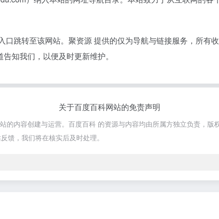
接入口跳转至该网站。聚资源 提供的仅为导航与链接服务，所有
道告知我们，以便及时更新维护。
关于百度百科网站的免责声明
该网站的内容创建与运营。百度百科 的资源与内容均由所属方独立负责，版
站反馈，我们将在核实后及时处理。