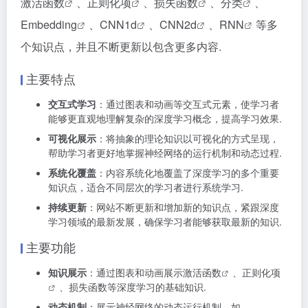
激活函数
、
正则化项
、
损失函数
、
分类
、
Embedding
、
CNN1d
、
CNN2d
、
RNN
等多
个知识点，并且不断更新以包含更多内容.
主要特点
交互式学习
：通过图表和动画等交互式元素，使学习者
能够更直观地理解复杂的深度学习概念，提高学习效果.
可视化展示
：将抽象的理论知识以可视化的方式呈现，
帮助学习者更好地掌握神经网络的运行机制和动态过程.
系统化覆盖
：内容系统化地覆盖了深度学习的多个重要
知识点，适合不同层次的学习者进行系统学习.
持续更新
：网站不断更新和增加新的知识点，紧跟深度
学习领域的最新发展，确保学习者能够获取最新的知识.
主要功能
知识展示
：通过图表和动画展示
激活函数
、
正则化项
、损失函数等深度学习的基础知识.
动态机制
：展示神经网络的动态运行机制，如