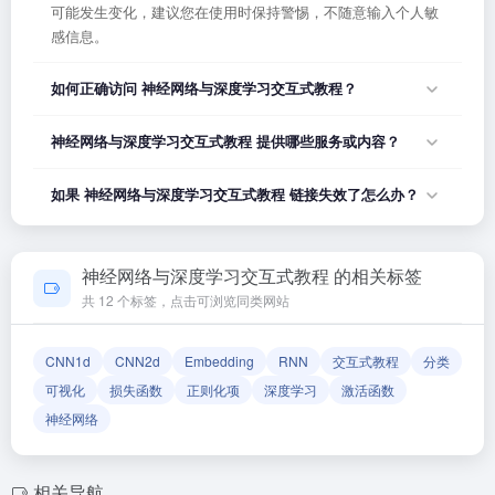
可能发生变化，建议您在使用时保持警惕，不随意输入个人敏
感信息。
如何正确访问 神经网络与深度学习交互式教程？
您可以直接点击页面上方的「打开网站」按钮访问 神经网络与
神经网络与深度学习交互式教程 提供哪些服务或内容？
深度学习交互式教程，或者在浏览器地址栏输入正确的网址。
如果遇到无法访问的情况，可能是网站服务器临时维护或网络
神经网络与深度学习交互式教程 的具体服务内容请以网站首页
如果 神经网络与深度学习交互式教程 链接失效了怎么办？
波动导致，建议稍后再试。
展示为准。本站作为导航平台，致力于帮助用户发现和整理优
质网站资源，具体网站的内容与服务由该网站运营方负责。
如果发现链接无法打开或内容已变更，您可以使用页面上的
「反馈」功能向我们报告，我们会尽快核实并更新网址信息，
神经网络与深度学习交互式教程 的相关标签
确保导航链接的准确性和有效性。
共 12 个标签，点击可浏览同类网站
CNN1d
CNN2d
Embedding
RNN
交互式教程
分类
可视化
损失函数
正则化项
深度学习
激活函数
神经网络
相关导航