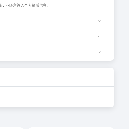
惕，不随意输入个人敏感信息。
服务器临时维护或网络波动导致，建议稍后再试。
该网站运营方负责。
确性和有效性。