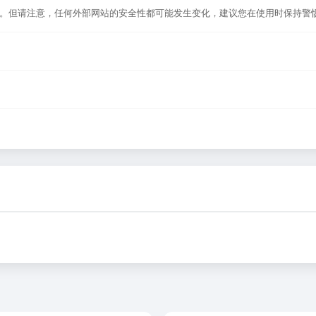
选。但请注意，任何外部网站的安全性都可能发生变化，建议您在使用时保持警
，或者在浏览器地址栏输入正确的网址。如果遇到无法访问的情况，可能是网站
导航平台，致力于帮助用户发现和整理优质网站资源，具体网站的内容与服务由
反馈」功能向我们报告，我们会尽快核实并更新网址信息，确保导航链接的准