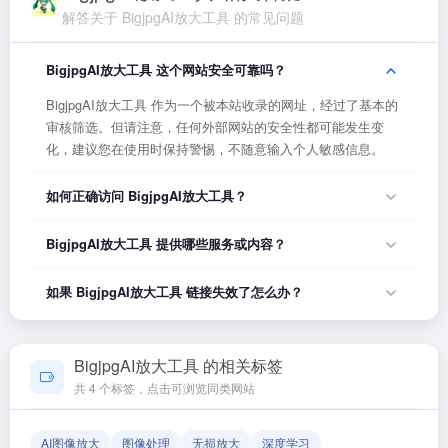
解答关于 BigjpgAI放大工具 的常见问题
BigjpgAI放大工具 这个网站安全可靠吗？
BigjpgAI放大工具 作为一个被本站收录的网址，经过了基本的
审核筛选。但请注意，任何外部网站的安全性都可能发生变
化，建议您在使用时保持警惕，不随意输入个人敏感信息。
如何正确访问 BigjpgAI放大工具？
您可以直接点击页面上方的「打开网站」按钮访问 BigjpgAI放
BigjpgAI放大工具 提供哪些服务或内容？
大工具，或者在浏览器地址栏输入正确的网址。如果遇到无法
访问的情况，可能是网站服务器临时维护或网络波动导致，建
BigjpgAI放大工具 的具体服务内容请以网站首页展示为准。本
如果 BigjpgAI放大工具 链接失效了怎么办？
议稍后再试。
站作为导航平台，致力于帮助用户发现和整理优质网站资源，
具体网站的内容与服务由该网站运营方负责。
如果发现链接无法打开或内容已变更，您可以使用页面上的
「反馈」功能向我们报告，我们会尽快核实并更新网址信息，
BigjpgAI放大工具 的相关标签
确保导航链接的准确性和有效性。
共 4 个标签，点击可浏览同类网站
AI图像放大
图像处理
无损放大
深度学习