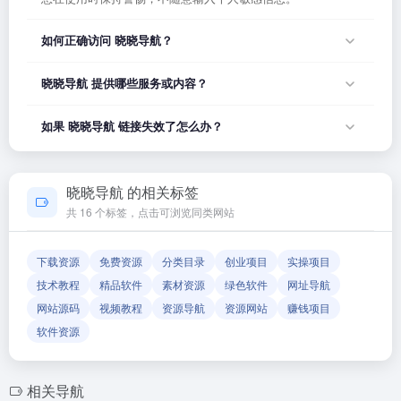
如何正确访问 晓晓导航？
您可以直接点击页面上方的「打开网站」按钮访问 晓晓导航，
晓晓导航 提供哪些服务或内容？
或者在浏览器地址栏输入正确的网址。如果遇到无法访问的情
况，可能是网站服务器临时维护或网络波动导致，建议稍后再
晓晓导航 的具体服务内容请以网站首页展示为准。本站作为导
如果 晓晓导航 链接失效了怎么办？
试。
航平台，致力于帮助用户发现和整理优质网站资源，具体网站
的内容与服务由该网站运营方负责。
如果发现链接无法打开或内容已变更，您可以使用页面上的
「反馈」功能向我们报告，我们会尽快核实并更新网址信息，
晓晓导航 的相关标签
确保导航链接的准确性和有效性。
共 16 个标签，点击可浏览同类网站
下载资源
免费资源
分类目录
创业项目
实操项目
技术教程
精品软件
素材资源
绿色软件
网址导航
网站源码
视频教程
资源导航
资源网站
赚钱项目
软件资源
相关导航