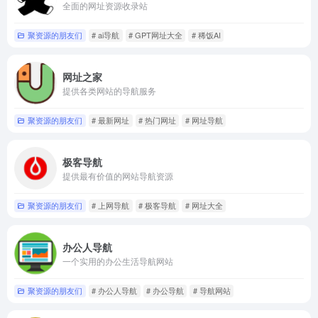
全面的网址资源收录站
聚资源的朋友们
# ai导航
# GPT网址大全
# 稀饭AI
网址之家
提供各类网站的导航服务
聚资源的朋友们
# 最新网址
# 热门网址
# 网址导航
极客导航
提供最有价值的网站导航资源
聚资源的朋友们
# 上网导航
# 极客导航
# 网址大全
办公人导航
一个实用的办公生活导航网站
聚资源的朋友们
# 办公人导航
# 办公导航
# 导航网站