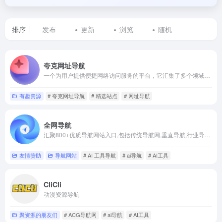
排序
发布
更新
浏览
随机
标
夸克网址导航
签
一个为用户提供便捷网络访问服务的平台，它汇集了多个领域的精选和热门网站链接
为
有趣资源
# 夸克网址导航
# 精选站点
# 网址导航
网
全网导航
址
汇聚800+优质导航网站入口,包括传统导航网,垂直导航,行业导航,AI导航,地域导航网站
导
友情赞助
导航网站
# AI 工具导航
# ai导航
# AI工具
航
CliCli
的
动漫资源导航
网
聚资源的朋友们
# ACG导航网
# ai导航
# AI工具