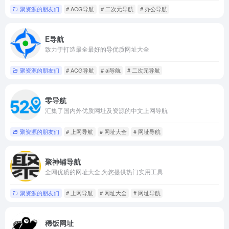
聚资源的朋友们
# ACG导航
# 二次元导航
# 办公导航
E导航
致力于打造最全最好的导优质网址大全
聚资源的朋友们
# ACG导航
# ai导航
# 二次元导航
零导航
汇集了国内外优质网址及资源的中文上网导航
聚资源的朋友们
# 上网导航
# 网址大全
# 网址导航
聚神铺导航
全网优质的网址大全,为您提供热门实用工具
聚资源的朋友们
# 上网导航
# 网址大全
# 网址导航
稀饭网址