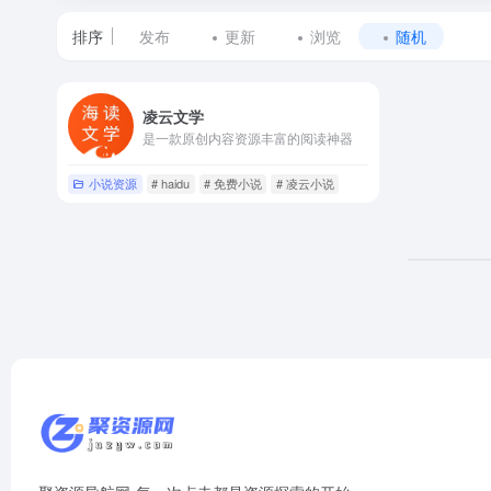
排序
发布
更新
浏览
随机
标
凌云文学
签
是一款原创内容资源丰富的阅读神器
为
小说资源
# haidu
# 免费小说
# 凌云小说
穿
书
虐
恋
小
说
的