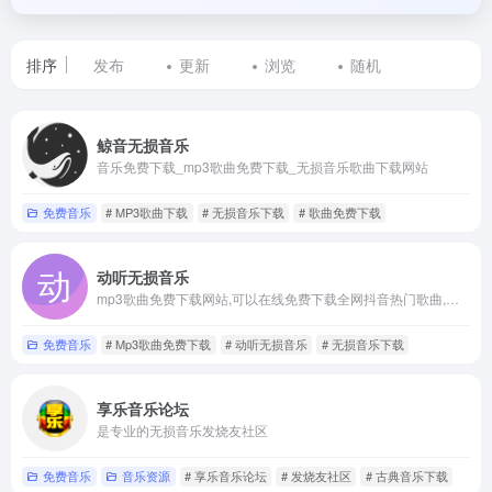
排序
发布
更新
浏览
随机
标
鲸音无损音乐
签
音乐免费下载_mp3歌曲免费下载_无损音乐歌曲下载网站
为
免费音乐
# MP3歌曲下载
# 无损音乐下载
# 歌曲免费下载
无
动听无损音乐
损
mp3歌曲免费下载网站,可以在线免费下载全网抖音热门歌曲,流行音乐,车载DJ,经典老歌等,支持无损音乐免费下载专注于提供高品质无损音乐资源的在线平台
音
免费音乐
# Mp3歌曲免费下载
# 动听无损音乐
# 无损音乐下载
乐
享乐音乐论坛
下
是专业的无损音乐发烧友社区
载
免费音乐
音乐资源
# 享乐音乐论坛
# 发烧友社区
# 古典音乐下载