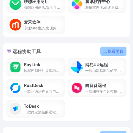
联想应用商店
腾讯软件中心
联想应用商店,安全可靠的应用下载与管理平台
海量软件库,高速下载与便捷管理的办公娱乐助手
麦禾软件
专注Mac生态,发现免费与实用的软件宝藏
远程协助工具
点我看更多
RayLink
网易UU远程
远程控制软件提供稳定,高清,个人和企业远程办公,远程协助,远程控制电脑手机,远程桌面连接,远程运维,远程游戏,远程教育等
一款由网易出品的专业游戏串流远程控制软件,支持手机,平板,电脑,Mac,掌机远程控制电脑,不仅能满足你远程办公,超低延迟
RustDesk
向日葵远程
一款开源远程桌面与自建服务器解决方案
一款拥有多年远控技术经验的远程控制软件,可远程控制手机,远程桌面连接,远程开机,远程管理等,并深入各行各业提供企业远程办公,企业IT运维
ToDesk
一款稳定流畅的远程控制电脑手机连接软件,可远程桌面办公,远程协助运维.采用端对端加密,让每一次远程访问都安全可靠