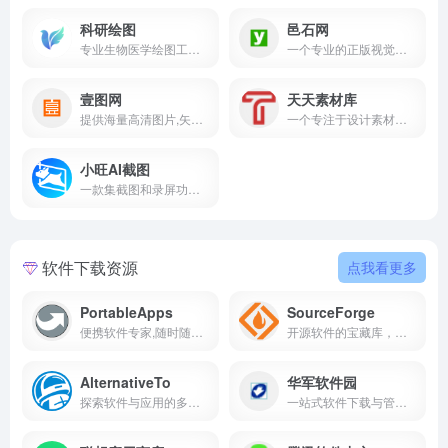
科研绘图
邑石网
专业生物医学绘图工具10万+矢量图标期刊级模板版权无忧科研作图平台
一个专业的正版视觉内容提供商,专注于为设计师,创意工作者和企业提供高质量的图片,字体,音乐和插画等素材
壹图网
天天素材库
提供海量高清图片,矢量图库,满足商业与创意设计需求
一个专注于设计素材和PPT模板分享的平台
小旺AI截图
一款集截图和录屏功能于一体的全能工具,轻巧的AI截图录屏软件,免费无水印
软件下载资源
点我看更多
PortableApps
SourceForge
便携软件专家,随时随地享受个性化办公与娱乐体验
开源软件的宝藏库，免费获取多样化软件资源
AlternativeTo
华军软件园
探索软件与应用的多元选择,发现更佳替代方案
一站式软件下载与管理平台,满足多样化需求