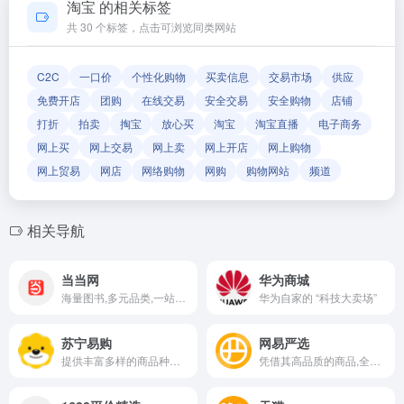
淘宝 的相关标签
确保导航链接的准确性和有效性。
共 30 个标签，点击可浏览同类网站
C2C
一口价
个性化购物
买卖信息
交易市场
供应
免费开店
团购
在线交易
安全交易
安全购物
店铺
打折
拍卖
掏宝
放心买
淘宝
淘宝直播
电子商务
网上买
网上交易
网上卖
网上开店
网上购物
网上贸易
网店
网络购物
网购
购物网站
频道
相关导航
当当网
华为商城
海量图书,多元品类,一站式满足您的购物需求
华为自家的 “科技大卖场”
苏宁易购
网易严选
提供丰富多样的商品种类,涵盖电子产品,家用电器,服装,食品等
凭借其高品质的商品,全品类的覆盖和优质的用户体验,成为消费者追求品质生活的首选平台