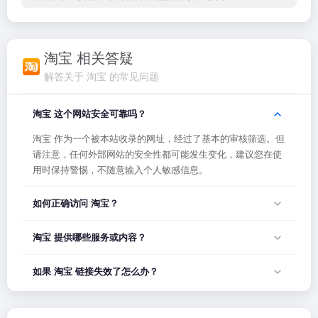
淘宝 相关答疑
解答关于 淘宝 的常见问题
淘宝 这个网站安全可靠吗？
淘宝 作为一个被本站收录的网址，经过了基本的审核筛选。但
请注意，任何外部网站的安全性都可能发生变化，建议您在使
用时保持警惕，不随意输入个人敏感信息。
如何正确访问 淘宝？
您可以直接点击页面上方的「打开网站」按钮访问 淘宝，或者
淘宝 提供哪些服务或内容？
在浏览器地址栏输入正确的网址。如果遇到无法访问的情况，
可能是网站服务器临时维护或网络波动导致，建议稍后再试。
淘宝 的具体服务内容请以网站首页展示为准。本站作为导航平
如果 淘宝 链接失效了怎么办？
台，致力于帮助用户发现和整理优质网站资源，具体网站的内
容与服务由该网站运营方负责。
如果发现链接无法打开或内容已变更，您可以使用页面上的
「反馈」功能向我们报告，我们会尽快核实并更新网址信息，