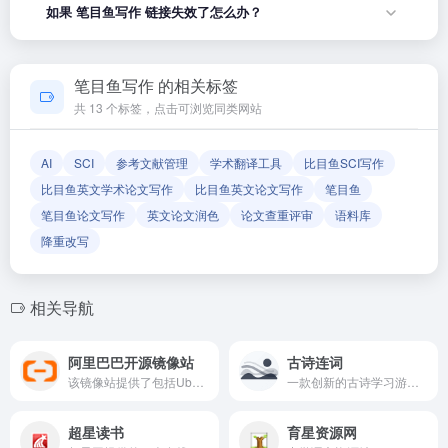
如果 笔目鱼写作 链接失效了怎么办？
后再试。
导航平台，致力于帮助用户发现和整理优质网站资源，具体网
站的内容与服务由该网站运营方负责。
如果发现链接无法打开或内容已变更，您可以使用页面上的
「反馈」功能向我们报告，我们会尽快核实并更新网址信息，
笔目鱼写作 的相关标签
确保导航链接的准确性和有效性。
共 13 个标签，点击可浏览同类网站
AI
SCI
参考文献管理
学术翻译工具
比目鱼SCI写作
比目鱼英文学术论文写作
比目鱼英文论文写作
笔目鱼
笔目鱼论文写作
英文论文润色
论文查重评审
语料库
降重改写
相关导航
阿里巴巴开源镜像站
古诗连词
该镜像站提供了包括Ubuntu,CentOS,Debian,Fedora,ArchLinux,Gentoo,openSUSE,ScientificLinux等主流发行版的软件源镜像,编程语言和构建依赖包和工具
一款创新的古诗学习游戏,通过连接文字的趣味玩法,让古诗词学习变得简单有趣
超星读书
育星资源网