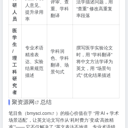
评审、查
法学描述问题，用
研
人意见、
重、学科
“查重” 修改高重复
人
提升录用
翻译
率段落
员
率
医
学
生
专业术语
撰写医学实验论文
/
学科润
精准表
时，用 “学科翻译”
理
色、学科
达、实验
将中文方法学译为
工
翻译、场
结果规范
英文，用 “场景句
科
景句式
描述
式” 优化结果描述
研
究
者
聚资源网
总结
笔目鱼（
bmysci.com
）的核心价值在于 “用‘AI + 学术
场景适配’，让英文论文写作从‘耗时费力’变成‘高效精
准’”—— 它不仅解决了 “英文表达不地道、专业术语错