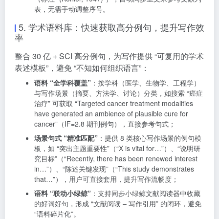
表，无需手动调整序号。
5. 学术语料库：快速获取高分例句，提升写作效
率
整合 30 亿 + SCI 高分例句，为写作提供 “可复用的学术
表述模板”，避免 “不知如何组织语言”：
语料 “全学科覆盖”
：按学科（医学、生物学、工程学）
与写作场景（摘要、方法学、讨论）分类，如搜索 “癌症
治疗” 可获取 “Targeted cancer treatment modalities
have generated an ambience of plausible cure for
cancer”（IF=2.8 期刊例句），直接参考句式；
场景句式 “精准匹配”
：提供 8 类核心写作场景的例句模
板，如 “突出主题重要性”（“X is vital for…”）、“说明研
究目标”（“Recently, there has been renewed interest
in…”）、“陈述关键发现”（“This study demonstrates
that…”），用户可直接套用，提升写作流畅度；
语料 “联动小绿鲸”
：支持同步小绿鲸文献阅读器中收藏
的好词好句，形成 “文献阅读 – 写作引用” 的闭环，避免
“语料碎片化”。