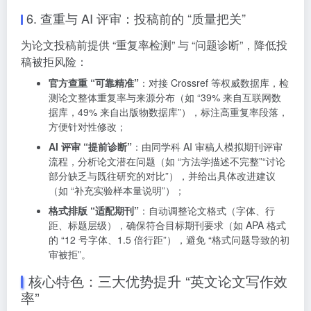
6. 查重与 AI 评审：投稿前的 “质量把关”
为论文投稿前提供 “重复率检测” 与 “问题诊断”，降低投
稿被拒风险：
官方查重 “可靠精准”
：对接 Crossref 等权威数据库，检
测论文整体重复率与来源分布（如 “39% 来自互联网数
据库，49% 来自出版物数据库”），标注高重复率段落，
方便针对性修改；
AI 评审 “提前诊断”
：由同学科 AI 审稿人模拟期刊评审
流程，分析论文潜在问题（如 “方法学描述不完整”“讨论
部分缺乏与既往研究的对比”），并给出具体改进建议
（如 “补充实验样本量说明”）；
格式排版 “适配期刊”
：自动调整论文格式（字体、行
距、标题层级），确保符合目标期刊要求（如 APA 格式
的 “12 号字体、1.5 倍行距”），避免 “格式问题导致的初
审被拒”。
核心特色：三大优势提升 “英文论文写作效
率”