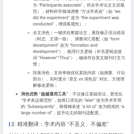
为 “Participants associate”，符合学术论文主语规
范），材料科学领域调整 “方法学表述”（如 “we
did the experiment” 改为 “the experiment was
conducted”，增强客观性）；
全文润色：一键优化整篇论文，逐段修正语法错误
（时态、主谓一致）、调整词汇搭配（如 “form
development” 改为 “formation and
development”）、梳理行文逻辑（补充逻辑连接
词 “However”“Thus”），确保符合英文期刊行文习
惯；
段落润色：支持单独优化某段内容（如摘要、讨论
部分），实时显示 “原文 vs 润色后” 对比，方便理
解修改逻辑；
润色优势 “超越通用工具”
：不仅修正基础语法，更优化
“学术表达规范性”，如将口语化的 “later” 改为学术常用
的 “Subsequently”，将模糊表述 “a lot of” 改为精准的 “a
large number of”，提升论文的期刊适配度。
2. 精准翻译：学术内容 “不丢义、不偏差”