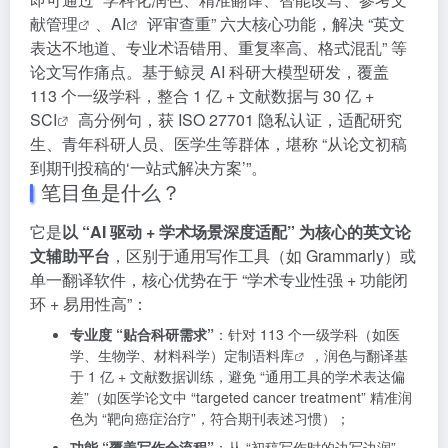
献管理
、
AI
评审查重” 六大核心功能，解决 “英文
表达不地道、专业术语错用、重复率高、格式混乱” 等
论文写作痛点。基于鲸灵 AI 科研大模型研发，覆盖
113 个一级学科，整合 1 亿 + 文献数据与 30 亿 +
SCI
高分例句，获 ISO 27701 隐私认证，适配研究
生、青年科研人员、医学生等群体，堪称 “从论文初稿
到期刊投稿的‘一站式解决方案’”。
笔目鱼是什么？
它是
以 “AI 驱动 + 学术场景深度适配” 为核心的英文论
文辅助平台
，区别于通用写作工具（如 Grammarly）或
单一翻译软件，核心优势在于 “学术专业性强 + 功能闭
环 + 易用性高”：
专业度 “贴合科研需求”
：针对 113 个一级学科（如医
学、生物学、材料科学）定制
语料库
，润色与翻译基
于 1 亿 + 文献数据训练，避免 “通用工具的学术表达偏
差”（如医学论文中 “targeted cancer treatment” 精准润
色为 “靶向癌症治疗”，符合期刊表述习惯）；
功能 “覆盖写作全流程”
：从 “初稿写作时的边写边润”，