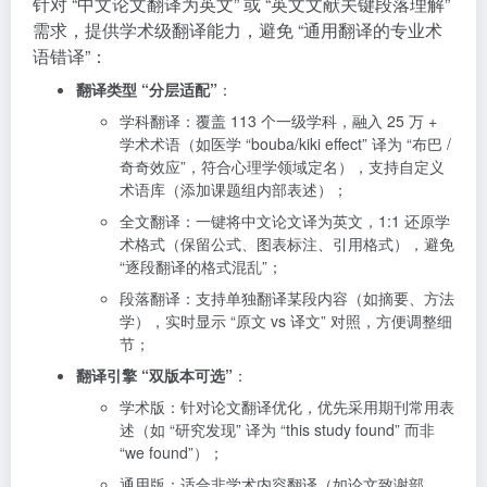
针对 “中文论文翻译为英文” 或 “英文文献关键段落理解”
需求，提供学术级翻译能力，避免 “通用翻译的专业术
语错译”：
翻译类型 “分层适配”
：
学科翻译：覆盖 113 个一级学科，融入 25 万 +
学术术语（如医学 “bouba/kiki effect” 译为 “布巴 /
奇奇效应”，符合心理学领域定名），支持自定义
术语库（添加课题组内部表述）；
全文翻译：一键将中文论文译为英文，1:1 还原学
术格式（保留公式、图表标注、引用格式），避免
“逐段翻译的格式混乱”；
段落翻译：支持单独翻译某段内容（如摘要、方法
学），实时显示 “原文 vs 译文” 对照，方便调整细
节；
翻译引擎 “双版本可选”
：
学术版：针对论文翻译优化，优先采用期刊常用表
述（如 “研究发现” 译为 “this study found” 而非
“we found”）；
通用版：适合非学术内容翻译（如论文致谢部