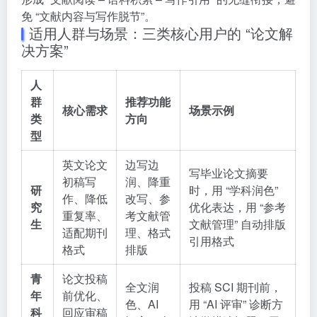
免 “文献内容与写作脱节”。
适用人群与场景：三类核心用户的 “论文解
决方案”
人
群
推荐功能
核心需求
场景示例
类
方向
型
英文论文
边写边
写毕业论文摘要
初稿写
润、降重
研
时，用 “学科润色”
作、降低
改写、参
究
优化表达，用 “参考
重复率、
考文献管
生
文献管理” 自动排版
适配期刊
理、格式
引用格式
格式
排版
青
论文投稿
全文润
投稿 SCI 期刊前，
年
前优化、
色、AI
用 “AI 评审” 诊断方
科
回应审稿