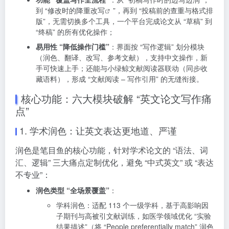
到 “修改时的
降重改写
”，再到 “投稿前的查重与格式排
版”，无需切换多个工具，一个平台完成论文从 “草稿” 到
“终稿” 的所有优化操作；
易用性 “降低操作门槛”
：界面按 “写作逻辑” 划分模块
（润色、翻译、改写、参考文献），支持中文操作，新
手可快速上手；还能与小绿鲸文献阅读器联动（同步收
藏语料），形成 “文献阅读 – 写作引用” 的无缝衔接。
核心功能：六大模块破解 “英文论文写作痛
点”
1. 学术润色：让英文表达更地道、严谨
润色是笔目鱼的核心功能，针对学术论文的 “语法、词
汇、逻辑” 三大痛点定制优化，避免 “中式英文” 或 “表达
不专业”：
润色类型 “全场景覆盖”
：
学科润色：适配 113 个一级学科，基于高影响因
子期刊与高被引文献训练，如医学领域优化 “实验
结果描述”（将 “People preferentially match” 润色