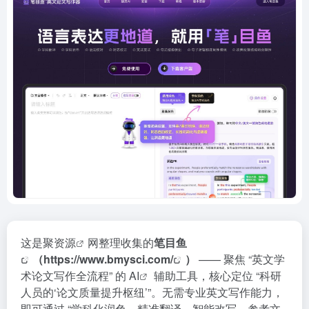
这是
聚资源
网整理收集的
笔目鱼
（
https://www.bmysci.com/
）
—— 聚焦 “英文学
术论文写作全流程” 的
AI
辅助工具，核心定位 “科研
人员的‘论文质量提升枢纽’”。无需专业英文写作能力，
即可通过 “学科化润色、精准翻译、智能改写、
参考文