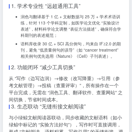
1. 学术专业性 “远超通用工具”
润色与翻译基于 1 亿 + 文献数据与 25 万 + 学术术语训
练，针对 113 个学科定制，如医学论文优化 “实验设计
表述”，材料科学论文调整 “表征方法描述”，确保符合学
科期刊的表述规范；
语料库收录 30 亿 + SCI 高分例句，均来自 IF≥2.0 的期
刊，避免 “低质量例句的误导”（如 “cancer treatment”
相关例句优先选用《Nature》《Cell》子刊表述）。
2. 功能闭环 “减少工具切换”
从 “写作（边写边润）→修改（改写降重）→引用（参
考文献管理）→投稿（查重评审）”，所有操作在一个
平台完成，无需在 “润色工具、翻译软件、查重网站” 之
间切换，节省时间成本。
3. 生态联动 “无缝衔接文献阅读”
与小绿鲸文献阅读器联动，同步收藏的文献语料（如小
绿鲸中标记的 “实验方法好句”），写作时可直接调用，
形成 “文献阅读 – 语料积累 – 写作引用” 的无缝衔接，避