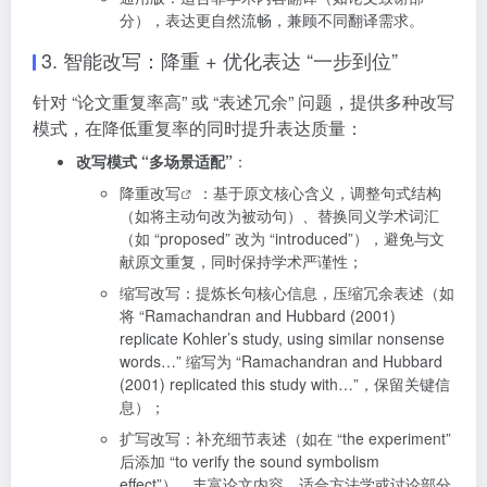
分），表达更自然流畅，兼顾不同翻译需求。
3. 智能改写：降重 + 优化表达 “一步到位”
针对 “论文重复率高” 或 “表述冗余” 问题，提供多种改写
模式，在降低重复率的同时提升表达质量：
改写模式 “多场景适配”
：
降重改写
：基于原文核心含义，调整句式结构
（如将主动句改为被动句）、替换同义学术词汇
（如 “proposed” 改为 “introduced”），避免与文
献原文重复，同时保持学术严谨性；
缩写改写：提炼长句核心信息，压缩冗余表述（如
将 “Ramachandran and Hubbard (2001)
replicate Kohler’s study, using similar nonsense
words…” 缩写为 “Ramachandran and Hubbard
(2001) replicated this study with…”，保留关键信
息）；
扩写改写：补充细节表述（如在 “the experiment”
后添加 “to verify the sound symbolism
effect”），丰富论文内容，适合方法学或讨论部分