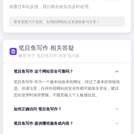
请通过本站反馈，我们将在核实后及时处理。
聚资源致力于优质、实用的网络站点资源收集与分享！
笔目鱼写作 相关答疑
解答关于 笔目鱼写作 的常见问题
笔目鱼写作 这个网站安全可靠吗？
笔目鱼写作 作为一个被本站收录的网址，经过了基本的审核筛
选。但请注意，任何外部网站的安全性都可能发生变化，建议
您在使用时保持警惕，不随意输入个人敏感信息。
如何正确访问 笔目鱼写作？
您可以直接点击页面上方的「打开网站」按钮访问 笔目鱼写
笔目鱼写作 提供哪些服务或内容？
作，或者在浏览器地址栏输入正确的网址。如果遇到无法访问
的情况，可能是网站服务器临时维护或网络波动导致，建议稍
笔目鱼写作 的具体服务内容请以网站首页展示为准。本站作为