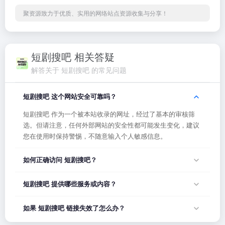
聚资源致力于优质、实用的网络站点资源收集与分享！
短剧搜吧 相关答疑
解答关于 短剧搜吧 的常见问题
短剧搜吧 这个网站安全可靠吗？
短剧搜吧 作为一个被本站收录的网址，经过了基本的审核筛
选。但请注意，任何外部网站的安全性都可能发生变化，建议
您在使用时保持警惕，不随意输入个人敏感信息。
如何正确访问 短剧搜吧？
您可以直接点击页面上方的「打开网站」按钮访问 短剧搜吧，
短剧搜吧 提供哪些服务或内容？
或者在浏览器地址栏输入正确的网址。如果遇到无法访问的情
况，可能是网站服务器临时维护或网络波动导致，建议稍后再
短剧搜吧 的具体服务内容请以网站首页展示为准。本站作为导
如果 短剧搜吧 链接失效了怎么办？
试。
航平台，致力于帮助用户发现和整理优质网站资源，具体网站
的内容与服务由该网站运营方负责。