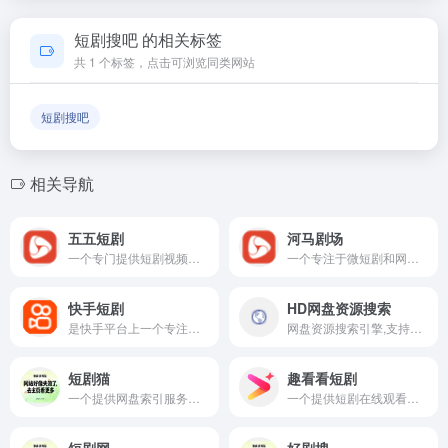
如果发现链接无法打开或内容已变更，您可以使用页面上的
「反馈」功能向我们报告，我们会尽快核实并更新网址信息，
短剧搜吧 的相关标签
确保导航链接的准确性和有效性。
共 1 个标签，点击可浏览同类网站
短剧搜吧
相关导航
五五短剧
河马剧场
一个专门提供短剧视频内容的平台,用户可以在这里免费观看和分享最新的短剧视频
一个专注于微短剧和网络短剧的平台,提供各种免费网络短剧的在线观看服务
快手短剧
HD网盘资源搜索
是快手平台上一个专注于提供各类短剧资源内容的板块
网盘资源搜索引擎,支持百度网盘,夸克网盘主流网盘资源搜索,找4K电影,软件,教程,音乐,游戏,电子书资源,一搜即得
短剧猫
趣看看短剧
一个提供网盘索引服务的平台,专注于免费短剧的在线观看和分享下载
一个提供短剧在线观看的平台,专注于为用户提供高清的免费的短剧内容
短剧网
好剧搜