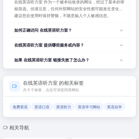
在线英语听力室 作为一个被本站收录的网址，经过了基本的审
核筛选。但请注意，任何外部网站的安全性都可能发生变化，
建议您在使用时保持警惕，不随意输入个人敏感信息。
如何正确访问 在线英语听力室？
您可以直接点击页面上方的「打开网站」按钮访问 在线英语听
在线英语听力室 提供哪些服务或内容？
力室，或者在浏览器地址栏输入正确的网址。如果遇到无法访
问的情况，可能是网站服务器临时维护或网络波动导致，建议
在线英语听力室 的具体服务内容请以网站首页展示为准。本站
如果 在线英语听力室 链接失效了怎么办？
稍后再试。
作为导航平台，致力于帮助用户发现和整理优质网站资源，具
体网站的内容与服务由该网站运营方负责。
如果发现链接无法打开或内容已变更，您可以使用页面上的
「反馈」功能向我们报告，我们会尽快核实并更新网址信息，
在线英语听力室 的相关标签
确保导航链接的准确性和有效性。
共 5 个标签，点击可浏览同类网站
免费英语
英语口语
英语听力
英语学习网站
英语自学
相关导航